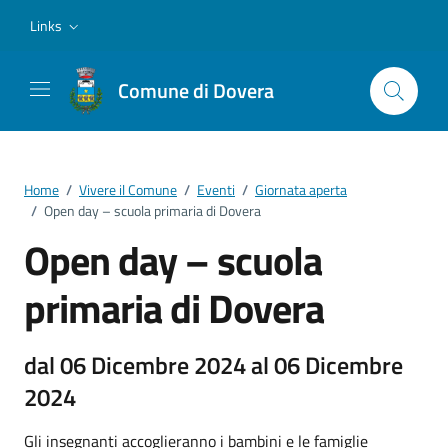
Vai ai contenuti
Vai al footer
Links
Comune di Dovera
Home
/
Vivere il Comune
/
Eventi
/
Giornata aperta
/
Open day – scuola primaria di Dovera
Open day – scuola
primaria di Dovera
dal 06 Dicembre 2024 al 06 Dicembre
2024
Gli insegnanti accoglieranno i bambini e le famiglie