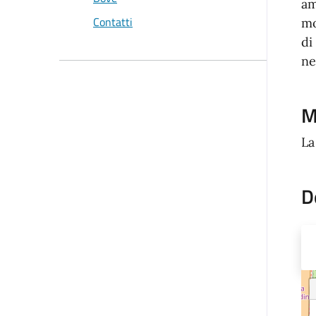
am
Contatti
mo
di
ne
M
La
D