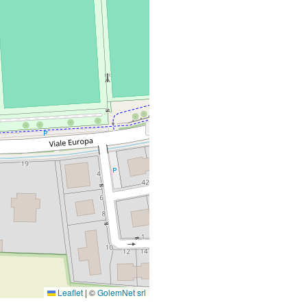
Leaflet
|
©
GolemNet srl