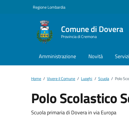
Vai ai contenuti
Vai al footer
Regione Lombardia
Comune di Dovera
Provincia di Cremona
Amministrazione
Novità
Serviz
Home
/
Vivere il Comune
/
Luoghi
/
Scuola
/
Polo Sco
Polo Scolastico S
Dettagli del luogo
Scuola primaria di Dovera in via Europa