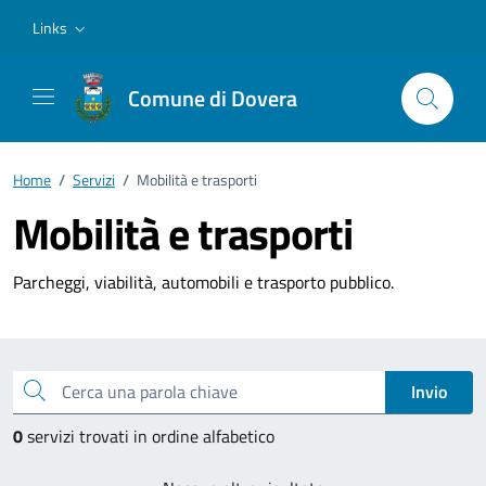
Vai ai contenuti
Vai al footer
Links
Comune di Dovera
Home
/
Servizi
/
Mobilità e trasporti
Mobilità e trasporti
Parcheggi, viabilità, automobili e trasporto pubblico.
Esplora tutti i servizi
Cerca una parola chiave
Invio
0
servizi trovati in ordine alfabetico