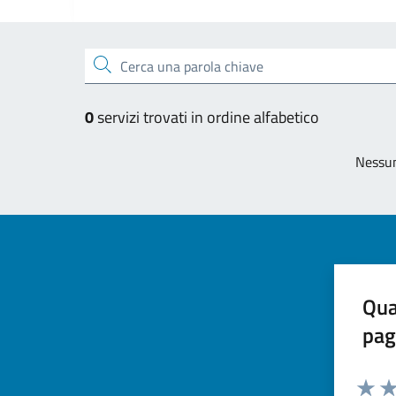
Esplora tutti i servizi
Cerca una parola chiave
0
servizi trovati in ordine alfabetico
Nessun
Qua
pag