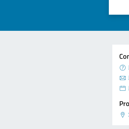
Valuta 
Val
Con
Pro