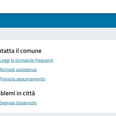
1 stelle su 5
uta 2 stelle su 5
Valuta 3 stelle su 5
Valuta 4 stelle su 5
Valuta 5 stelle su 5
tatta il comune
Leggi le domande frequenti
Richiedi assistenza
Prenota appuntamento
blemi in città
Segnala disservizio