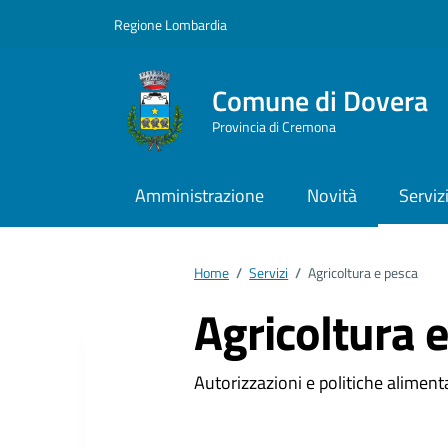
Vai ai contenuti
Vai al footer
Regione Lombardia
Comune di Dovera
Provincia di Cremona
Amministrazione
Novità
Serviz
Home
/
Servizi
/
Agricoltura e pesca
Agricoltura 
Autorizzazioni e politiche alimenta