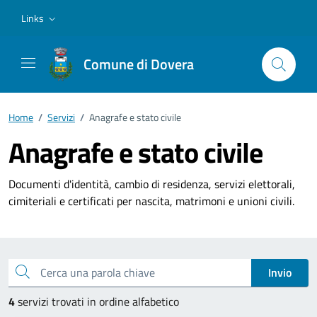
Vai ai contenuti
Vai al footer
Links
Comune di Dovera
Home
/
Servizi
/
Anagrafe e stato civile
Anagrafe e stato civile
Documenti d'identità, cambio di residenza, servizi elettorali,
cimiteriali e certificati per nascita, matrimoni e unioni civili.
Esplora tutti i servizi
Cerca una parola chiave
Invio
4
servizi trovati in ordine alfabetico