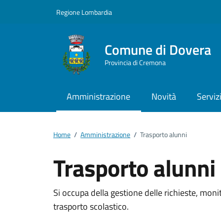
Vai ai contenuti
Vai al footer
Regione Lombardia
Comune di Dovera
Provincia di Cremona
Amministrazione
Novità
Serviz
Home
/
Amministrazione
/
Trasporto alunni
Trasporto alunni
Dettagli della notizi
Si occupa della gestione delle richieste, moni
trasporto scolastico.