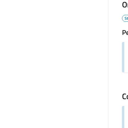
O
S
P
C