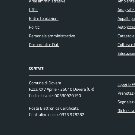
Aree amministrative
Ambiente
Uffici
Anagrafe e
Enti e fondazioni
Appalti pu
Politici
Autorizzaz
Personale amministrativo
Catasto e
Documenti e Dati
Cultura e
Educazion
CONTATTI
Comune di Dovera
Leggi le 
P.zza XXV Aprile - 26010 Dovera (CR)
Prenotaz
Codice fiscale: 00330920190
Segnalazi
Posta Elettronica Certificata
Richiesta
Centralino unico: 0373 978282