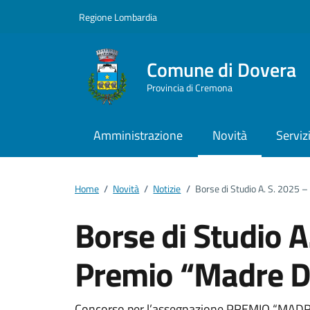
Vai ai contenuti
Vai al footer
Regione Lombardia
Comune di Dovera
Provincia di Cremona
Amministrazione
Novità
Serviz
Home
/
Novità
/
Notizie
/
Borse di Studio A. S. 2025 
Borse di Studio A
Premio “Madre D
Concorso per l’assegnazione PREMIO “MAD