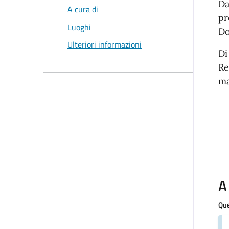
Da
A cura di
pr
Luoghi
Do
Ulteriori informazioni
Di
Re
ma
A
Que