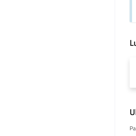
L
U
Pa