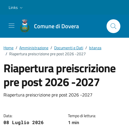
Vai ai contenuti
Vai al footer
Links
Comune di Dovera
Home
/
Amministrazione
/
Documenti e Dati
/
Istanza
/
Riapertura preiscrizione pre post 2026 -2027
Riapertura preiscrizione
pre post 2026 -2027
Dettagli del documento
Riapertura preiscrizione pre post 2026 -2027
Data:
Tempo di lettura:
1 min
08 Luglio 2026