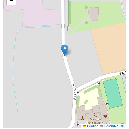
−
Leaflet
|
©
GolemNet srl