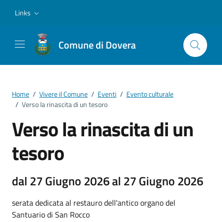
Vai ai contenuti
Vai al footer
Links
Comune di Dovera
Home
/
Vivere il Comune
/
Eventi
/
Evento culturale
/
Verso la rinascita di un tesoro
Verso la rinascita di un
tesoro
dal 27 Giugno 2026 al 27 Giugno 2026
serata dedicata al restauro dell'antico organo del
Santuario di San Rocco