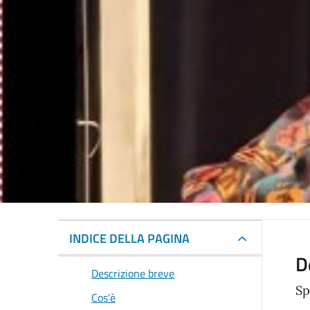
INDICE DELLA PAGINA
D
Descrizione breve
Sp
Cos'è