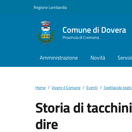
Vai ai contenuti
Vai al footer
Regione Lombardia
Comune di Dovera
Provincia di Cremona
Amministrazione
Novità
Serviz
Home
/
Vivere il Comune
/
Eventi
/
Spettacolo teatr
Storia di tacchini
dire