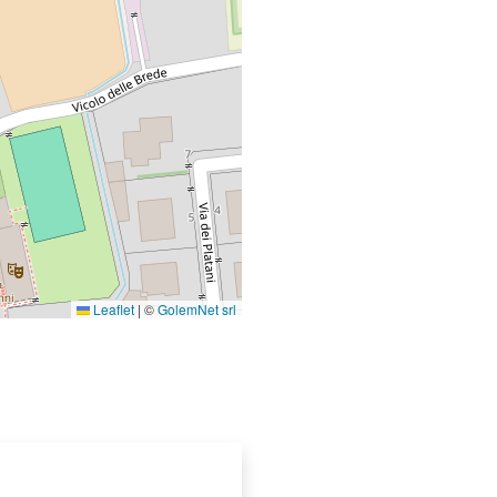
Leaflet
|
©
GolemNet srl