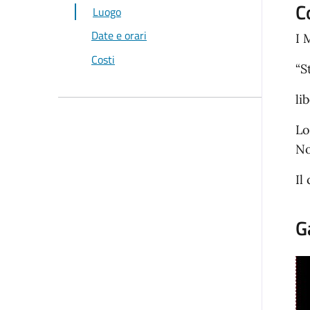
C
Luogo
Date e orari
I 
Costi
“S
li
Lo
No
Il
G