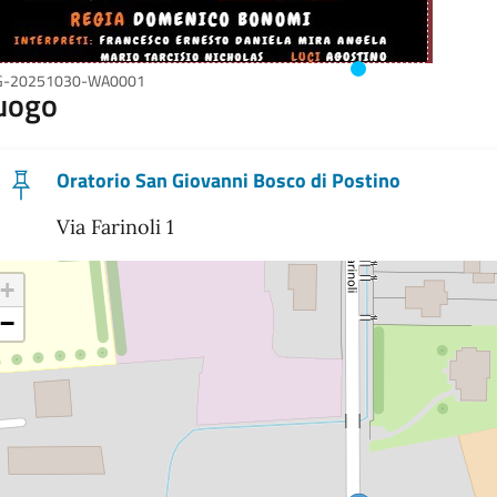
G-20251030-WA0001
uogo
Oratorio San Giovanni Bosco di Postino
Via Farinoli 1
+
−