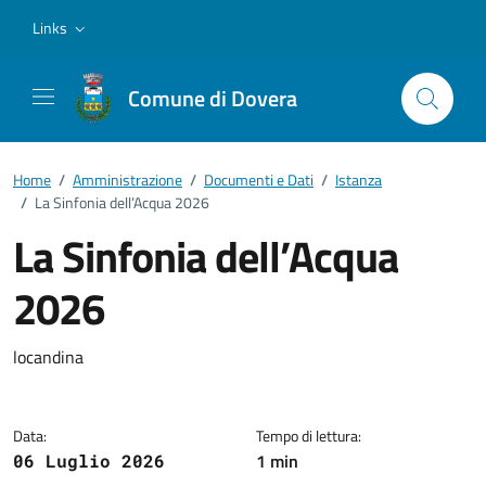
Vai ai contenuti
Vai al footer
Links
Comune di Dovera
Home
/
Amministrazione
/
Documenti e Dati
/
Istanza
/
La Sinfonia dell’Acqua 2026
La Sinfonia dell’Acqua
2026
Dettagli del documento
locandina
Data:
Tempo di lettura:
1 min
06 Luglio 2026