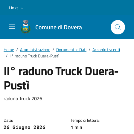
Vai ai contenuti
Vai al footer
Links
Comune di Dovera
Home
/
Amministrazione
/
Documenti e Dati
/
Accordo tra enti
/
II° raduno Truck Duera-Pustì
II° raduno Truck Duera-
Pustì
Dettagli del documento
raduno Truck 2026
Data:
Tempo di lettura:
1 min
26 Giugno 2026