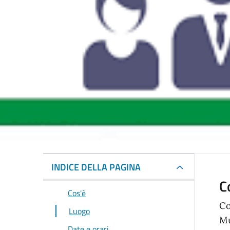
INDICE DELLA PAGINA
C
Cos'è
Co
Luogo
Mu
Date e orari