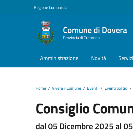
Vai ai contenuti
Vai al footer
Regione Lombardia
Comune di Dovera
Provincia di Cremona
Amministrazione
Novità
Serviz
Home
/
Vivere il Comune
/
Eventi
/
Eventi politici
/
Consiglio Comun
dal 05 Dicembre 2025 al 0