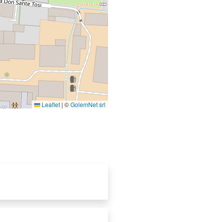
Leaflet
|
©
GolemNet srl