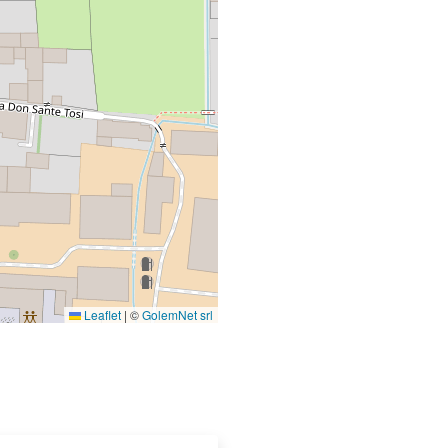
Leaflet
|
©
GolemNet srl