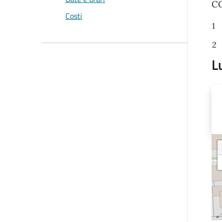
CO
Costi
1
2
L