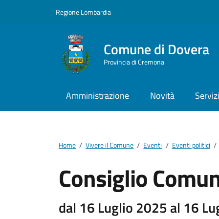
Vai ai contenuti
Vai al footer
Regione Lombardia
Comune di Dovera
Provincia di Cremona
Amministrazione
Novità
Serviz
Home
/
Vivere il Comune
/
Eventi
/
Eventi politici
/
Consiglio Comun
dal 16 Luglio 2025 al 16 Lu