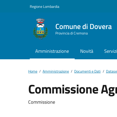
Vai ai contenuti
Vai al footer
Regione Lombardia
Comune di Dovera
Provincia di Cremona
Amministrazione
Novità
Serviz
Home
/
Amministrazione
/
Documenti e Dati
/
Datase
Commissione Agr
Dettagli del docum
Commissione