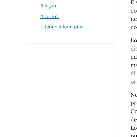
È 
Allegati
co
A cura di
ne
Ulteriori informazioni
co
L’
di
ed
ma
di
or
Ne
pr
Co
de
Lo
pu