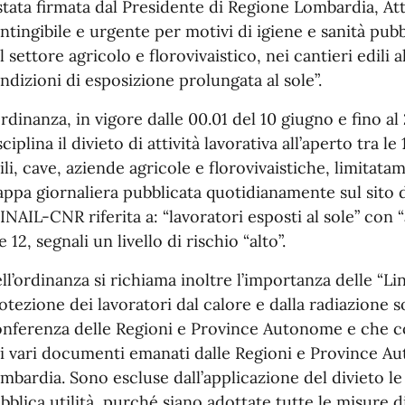
stata firmata dal Presidente di Regione Lombardia, Att
ntingibile e urgente per motivi di igiene e sanità pubbl
l settore agricolo e florovivaistico, nei cantieri edili a
ndizioni di esposizione prolungata al sole”.
ordinanza, in vigore dalle 00.01 del 10 giugno e fino a
sciplina il divieto di attività lavorativa all’aperto tra le
ili, cave, aziende agricole e florovivaistiche, limitatam
ppa giornaliera pubblicata quotidianamente sul sito
 INAIL-CNR riferita a: “lavoratori esposti al sole” con “a
e 12, segnali un livello di rischio “alto”.
ll’ordinanza si richiama inoltre l’importanza delle “Lin
otezione dei lavoratori dal calore e dalla radiazione s
nferenza delle Regioni e Province Autonome e che co
i vari documenti emanati dalle Regioni e Province Au
mbardia. Sono escluse dall’applicazione del divieto le 
bblica utilità, purché siano adottate tutte le misure 