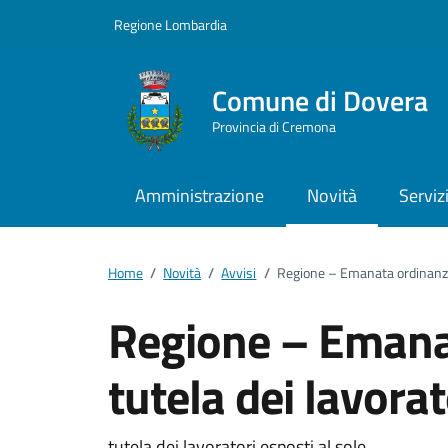
Vai ai contenuti
Vai al footer
Regione Lombardia
Comune di Dovera
Provincia di Cremona
Amministrazione
Novità
Serviz
Home
/
Novità
/
Avvisi
/
Regione – Emanata ordinanza a
Regione – Emana
tutela dei lavorat
tutela dei lavoratori esposti al sole