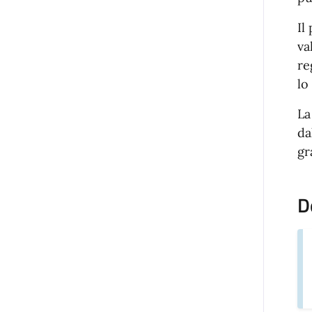
Il
va
re
lo
La
da
gr
D