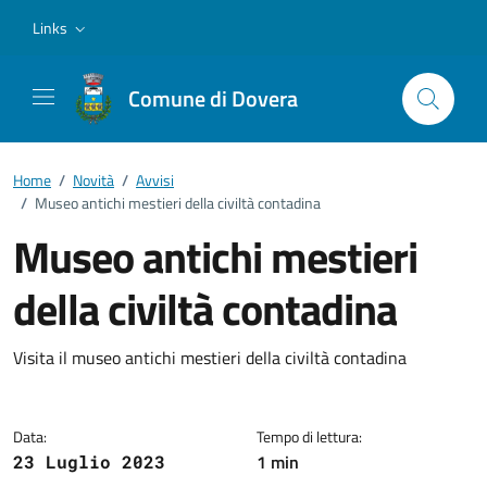
Vai ai contenuti
Vai al footer
Links
Comune di Dovera
Home
/
Novità
/
Avvisi
/
Museo antichi mestieri della civiltà contadina
Museo antichi mestieri
della civiltà contadina
Dettagli della notizia
Visita il museo antichi mestieri della civiltà contadina
Data:
Tempo di lettura:
1 min
23 Luglio 2023