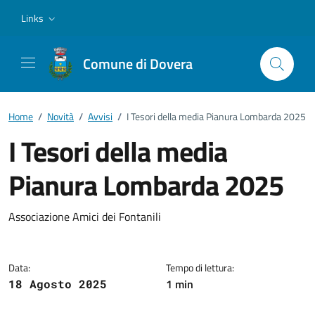
Vai ai contenuti
Vai al footer
Links
Comune di Dovera
Home
/
Novità
/
Avvisi
/
I Tesori della media Pianura Lombarda 2025
I Tesori della media
Pianura Lombarda 2025
Dettagli della notizia
Associazione Amici dei Fontanili
Data:
Tempo di lettura:
1 min
18 Agosto 2025