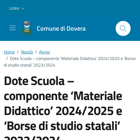
Vai ai contenuti
Vai al footer
Links
Comune di Dovera
Home
/
Novità
/
Avvisi
/
Dote Scuola – componente ‘Materiale Didattico’ 2024/2025 e ‘Borse
di studio statali’ 2023/2024
Dote Scuola –
componente ‘Materiale
Didattico’ 2024/2025 e
‘Borse di studio statali’