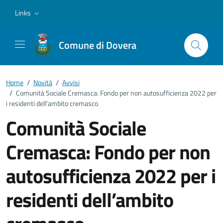
Vai ai contenuti
Vai al footer
Links
Comune di Dovera
Home
/
Novità
/
Avvisi
/
Comunità Sociale Cremasca: Fondo per non autosufficienza 2022 per
i residenti dell’ambito cremasco
Comunità Sociale
Cremasca: Fondo per non
autosufficienza 2022 per i
residenti dell’ambito