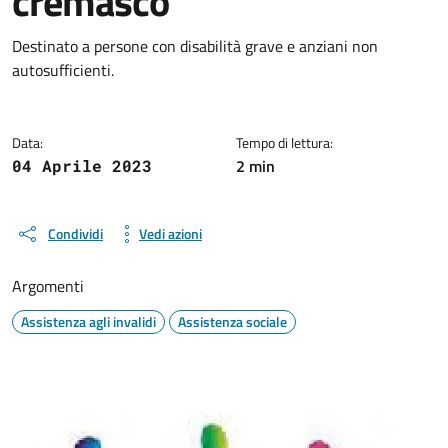
cremasco
Dettagli della notizia
Destinato a persone con disabilità grave e anziani non
autosufficienti.
Data:
Tempo di lettura:
2 min
04 Aprile 2023
Condividi
Vedi azioni
Argomenti
Assistenza agli invalidi
Assistenza sociale