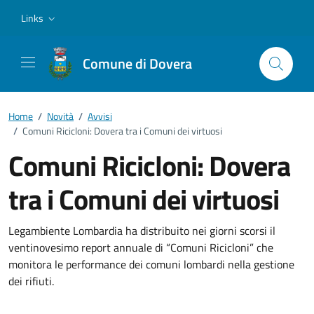
Vai ai contenuti
Vai al footer
Links
Comune di Dovera
Home
/
Novità
/
Avvisi
/
Comuni Ricicloni: Dovera tra i Comuni dei virtuosi
Comuni Ricicloni: Dovera
tra i Comuni dei virtuosi
Dettagli della notizia
Legambiente Lombardia ha distribuito nei giorni scorsi il
ventinovesimo report annuale di “Comuni Ricicloni” che
monitora le performance dei comuni lombardi nella gestione
dei rifiuti.