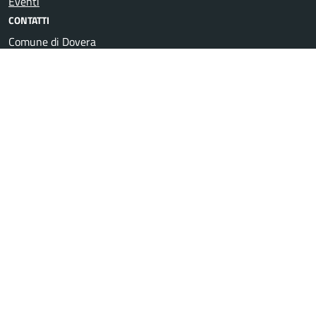
Eventi
CONTATTI
Comune di Dovera
P.zza XXV Aprile - 26010 Dovera (CR)
Codice fiscale: 00330920190
Posta Elettronica Certificata
Centralino unico: 0373 978282
Leggi le FAQ
Prenotazione appuntamento
Segnalazione disservizio
Richiesta assistenza
Amministrazione trasparente
Informativa privacy
Note legali
Dichiarazione di accessibilità