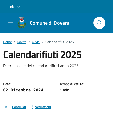
Vai ai contenuti
Vai al footer
Links
Comune di Dovera
Home
/
Novità
/
Avvisi
/
Calendarifiuti 2025
Calendarifiuti 2025
Dettagli della notizia
Distribuzione dei calendari rifiuti anno 2025
Data:
Tempo di lettura:
1 min
02 Dicembre 2024
Condividi
Vedi azioni