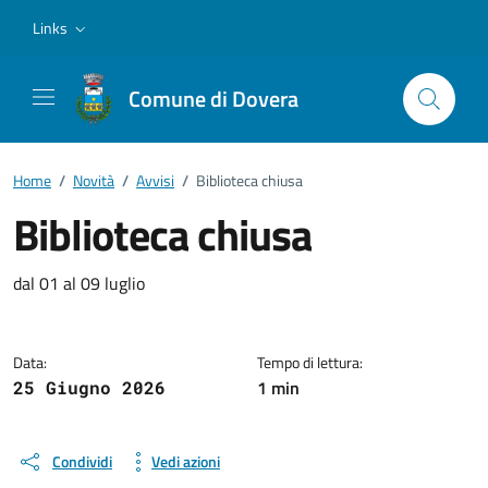
Vai ai contenuti
Vai al footer
Links
Comune di Dovera
Home
/
Novità
/
Avvisi
/
Biblioteca chiusa
Biblioteca chiusa
Dettagli della notizia
dal 01 al 09 luglio
Data:
Tempo di lettura:
1 min
25 Giugno 2026
Condividi
Vedi azioni