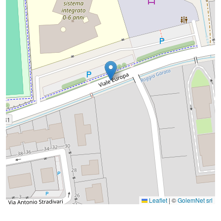
Leaflet
|
©
GolemNet srl