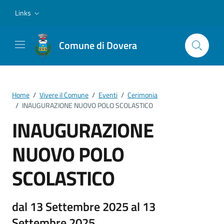
Vai ai contenuti
Vai al footer
Links
Comune di Dovera
Home
/
Vivere il Comune
/
Eventi
/
Cerimonia
/
INAUGURAZIONE NUOVO POLO SCOLASTICO
INAUGURAZIONE
NUOVO POLO
SCOLASTICO
dal 13 Settembre 2025 al 13
Settembre 2025