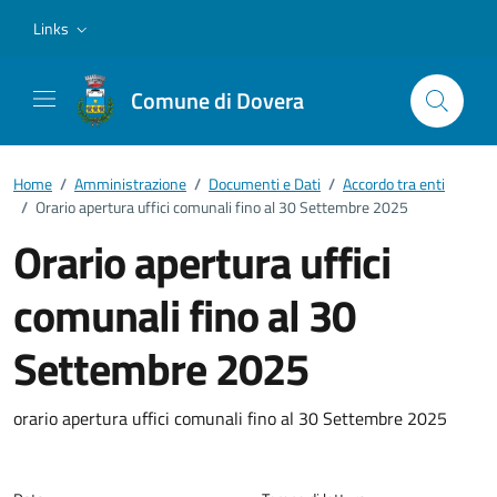
Vai ai contenuti
Vai al footer
Links
Comune di Dovera
Home
/
Amministrazione
/
Documenti e Dati
/
Accordo tra enti
/
Orario apertura uffici comunali fino al 30 Settembre 2025
Orario apertura uffici
comunali fino al 30
Settembre 2025
Dettagli del documento
orario apertura uffici comunali fino al 30 Settembre 2025