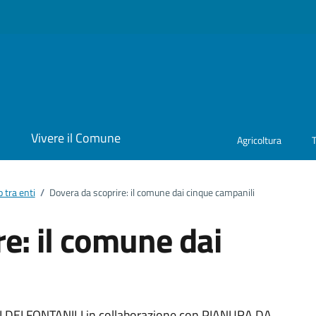
i
Vivere il Comune
Agricoltura
 tra enti
/
Dovera da scoprire: il comune dai cinque campanili
e: il comune dai
I DEI FONTANILI in collaborazione con PIANURA DA