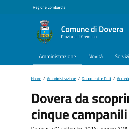
Vai ai contenuti
Vai al footer
Regione Lombardia
Comune di Dovera
Provincia di Cremona
Amministrazione
Novità
Serviz
Home
/
Amministrazione
/
Documenti e Dati
/
Accordo
Dovera da scoprir
cinque campanili
Domenica 01 settembre 2024 il gruppo AMIC