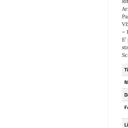
Ri
Ar
Pa
VI
– 
E’
st
Sc
T
N
D
F
L