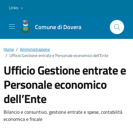
Vai ai contenuti
Vai al footer
Links
Comune di Dovera
Home
/
Amministrazione
/
Ufficio Gestione entrate e Personale economico dell’Ente
Ufficio Gestione entrate e
Personale economico
dell’Ente
Dettagli della notizia
Bilancio e consuntivo, gestione entrate e spese, contabilità
economica e fiscale