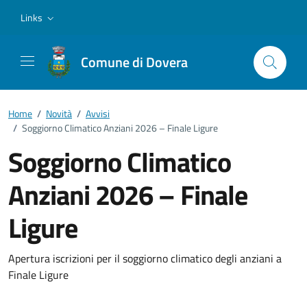
Vai ai contenuti
Vai al footer
Links
Comune di Dovera
Home
/
Novità
/
Avvisi
/
Soggiorno Climatico Anziani 2026 – Finale Ligure
Soggiorno Climatico
Anziani 2026 – Finale
Ligure
Dettagli della notizia
Apertura iscrizioni per il soggiorno climatico degli anziani a
Finale Ligure