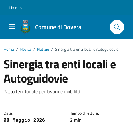
Vai ai contenuti
Vai al footer
Links
Comune di Dovera
Home
/
Novità
/
Notizie
/
Sinergia tra enti locali e Autoguidovie
Sinergia tra enti locali e
Autoguidovie
Dettagli della notizia
Patto territoriale per lavoro e mobilità
Data:
Tempo di lettura:
2 min
08 Maggio 2026