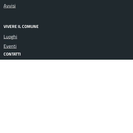
Avvisi
VIVERE IL COMUNE
Luoghi
Eventi
CONTATTI
Comune di Dovera
P.zza XXV Aprile - 26010 Dovera (CR)
Codice fiscale: 00330920190
Posta Elettronica Certificata
Centralino unico: 0373 978282
Leggi le FAQ
Prenotazione appuntamento
Segnalazione disservizio