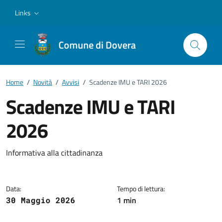
Vai ai contenuti
Vai al footer
Links
Comune di Dovera
Home
/
Novità
/
Avvisi
/
Scadenze IMU e TARI 2026
Scadenze IMU e TARI
2026
Dettagli della notizia
Informativa alla cittadinanza
Data:
Tempo di lettura:
1 min
30 Maggio 2026