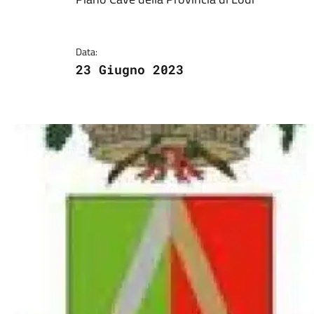
Dettagli della notizi
Data:
23 Giugno 2023