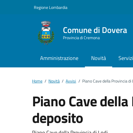
Vai ai contenuti
Vai al footer
Regione Lombardia
Comune di Dovera
Provincia di Cremona
Amministrazione
Novità
Serviz
Home
/
Novità
/
Avvisi
/
Piano Cave della Provincia di 
Piano Cave della 
deposito
Piano Cave della Provincia di Lodi