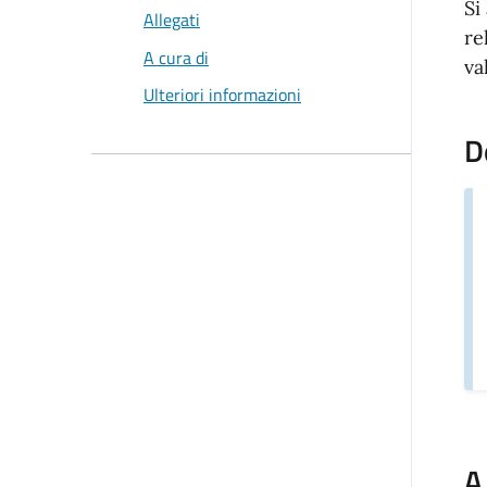
Si
Allegati
re
A cura di
va
Ulteriori informazioni
D
A