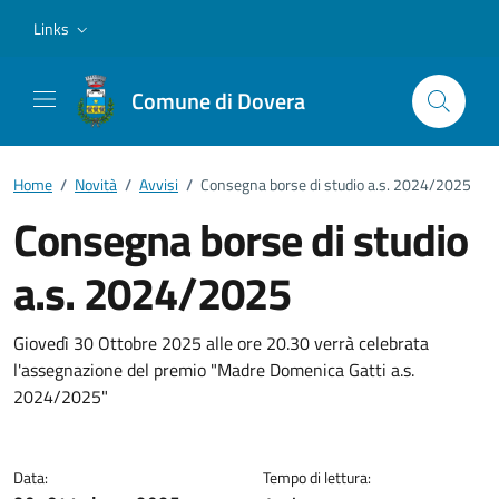
Vai ai contenuti
Vai al footer
Links
Comune di Dovera
Home
/
Novità
/
Avvisi
/
Consegna borse di studio a.s. 2024/2025
Consegna borse di studio
a.s. 2024/2025
Dettagli della notizia
Giovedì 30 Ottobre 2025 alle ore 20.30 verrà celebrata
l'assegnazione del premio "Madre Domenica Gatti a.s.
2024/2025"
Data:
Tempo di lettura: