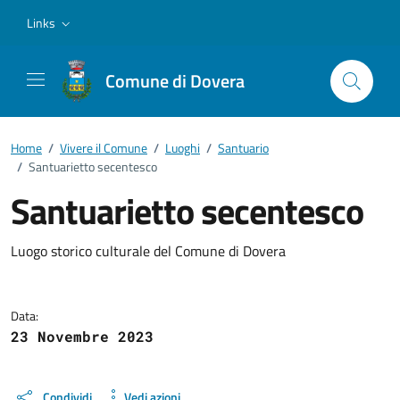
Vai ai contenuti
Vai al footer
Links
Comune di Dovera
Home
/
Vivere il Comune
/
Luoghi
/
Santuario
/
Santuarietto secentesco
Santuarietto secentesco
Dettagli del luogo
Luogo storico culturale del Comune di Dovera
Data:
23 Novembre 2023
Condividi
Vedi azioni