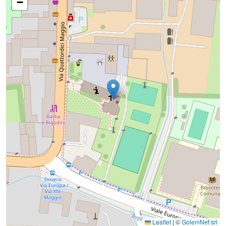
−
Leaflet
|
©
GolemNet srl