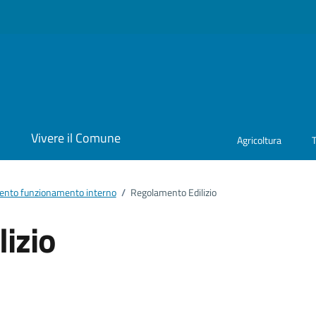
i
Vivere il Comune
Agricoltura
nto funzionamento interno
/
Regolamento Edilizio
izio
ento