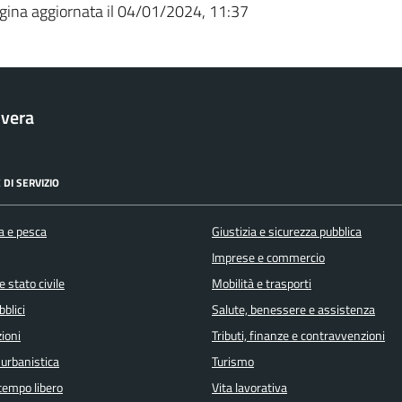
gina aggiornata il 04/01/2024, 11:37
vera
 DI SERVIZIO
a e pesca
Giustizia e sicurezza pubblica
Imprese e commercio
 stato civile
Mobilità e trasporti
bblici
Salute, benessere e assistenza
ioni
Tributi, finanze e contravvenzioni
 urbanistica
Turismo
 tempo libero
Vita lavorativa