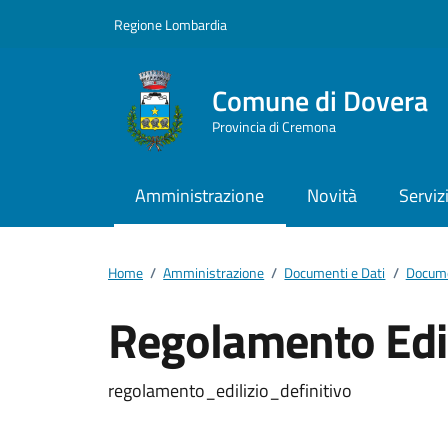
Vai ai contenuti
Vai al footer
Regione Lombardia
Comune di Dovera
Provincia di Cremona
Amministrazione
Novità
Serviz
Home
/
Amministrazione
/
Documenti e Dati
/
Docume
Regolamento Edil
Dettagli del docum
regolamento_edilizio_definitivo