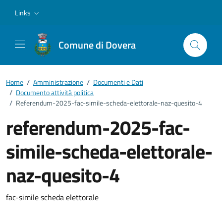
Vai ai contenuti
Vai al footer
Links
Comune di Dovera
Home
/
Amministrazione
/
Documenti e Dati
/
Documento attività politica
/
Referendum-2025-fac-simile-scheda-elettorale-naz-quesito-4
referendum-2025-fac-
simile-scheda-elettorale-
naz-quesito-4
Dettagli del documento
fac-simile scheda elettorale