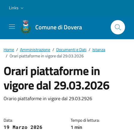
Vai ai contenuti
Vai al footer
Links
Comune di Dovera
Home
/
Amministrazione
/
Documenti e Dati
/
Istanza
/
Orari piattaforme in vigore dal 29.03.2026
Orari piattaforme in
vigore dal 29.03.2026
Dettagli del documento
Orario piattaforme in vigore dal 29.03.2926
Data:
Tempo di lettura:
1 min
19 Marzo 2026