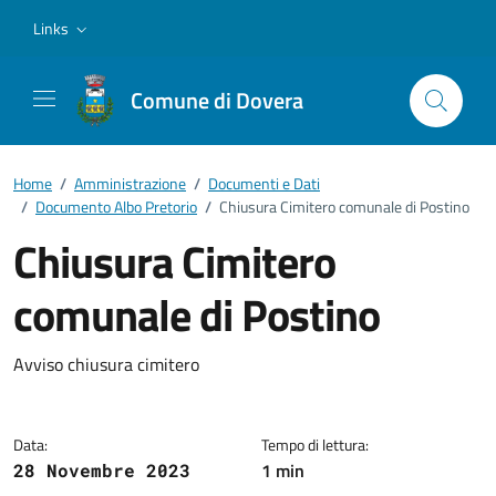
Vai ai contenuti
Vai al footer
Links
Comune di Dovera
Home
/
Amministrazione
/
Documenti e Dati
/
Documento Albo Pretorio
/
Chiusura Cimitero comunale di Postino
Chiusura Cimitero
comunale di Postino
Dettagli del documento
Avviso chiusura cimitero
Data:
Tempo di lettura:
1 min
28 Novembre 2023